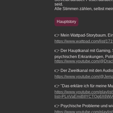
seid.
Alle Stimmen zählen, selbst mein
Hauptstory
👉 Mein Wattpad-Storybaum. Ei
https://www.wattpad.com/list/1
👉 Der Hauptkanal mit Gaming, 
psychischen Erkrankungen, Polit
https://www.youtube.com/@Dra
👉 Der Zweitkanal mit den Audi
https://www.youtube.com/@Je
👉 "Das erkläre ich für meine Mu
https://www.youtube.com/playlist
list=PLnVaEmiBIIYCTQg6X6W
👉 Psychische Probleme und wi
https://www.youtube.com/playlist