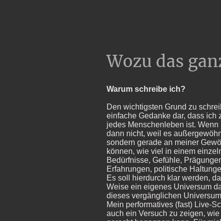
Wozu das ganz
Warum schreibe ich?
Den wichtigsten Grund zu schreibe
einfache Gedanke dar, dass ich 
jedes Menschenleben ist. Wenn 
dann nicht, weil es außergewöhn
sondern gerade an meiner Gewöh
können, wie viel in einem einze
Bedürfnisse, Gefühle, Prägungen
Erfahrungen, politische Haltung
Es soll hierdurch klar werden, d
Weise ein eigenes Universum da
dieses vergänglichen Universums
Mein performatives (fast) Live-Sc
auch ein Versuch zu zeigen, w