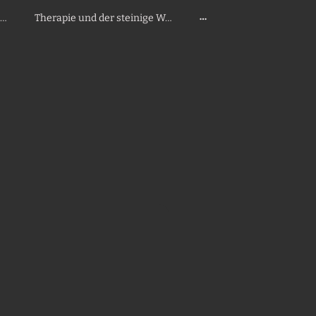
aputt geliefert. Trotzdem geblieben.
Therapie und der steinige Weg