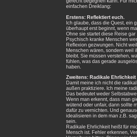
gerecht begegnen kann. Für mich
einfachen Dreiklang:
Erstens: Reflektiert euch.
Ich glaube, dass die Quest, ein
überhaupt erst beginnt, wenn man
Ohne sie startet diese Reise gar 
Psychisch kranke Menschen werde
Reflexion gezwungen. Nicht weil
Menschen wären, sondern weil ih
bleibt. Sie müssen verstehen, wa
fühlen, was das gerade ausgelöst
haben.
Zweitens: Radikale Ehrlichkeit
Damit meine ich nicht die radikale
außen praktiziere. Ich meine radi
Das bedeutet weder Selbstabwe
Wenn man erkennt, dass man gieri
wütend oder unfair, dann sollte
dafür zu vernichten. Und genauso
idealisieren in dem man z.B. sagt
sein.
Radikale Ehrlichkeit heißt für m
Mensch ist. Fehler erkennen, V