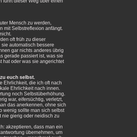
 führt dieser Weg über einen
 guter Mensch zu werden,
 mit Selbstreflexion anfängt.
nicht.
n oft früh zu dieser
 sie automatisch bessere
nen gar nichts anderes übrig
s gerade passiert ist, was sie
 hat oder was sie angerichtet
 zu euch selbst.
 Ehrlichkeit, die ich oft nach
kale Ehrlichkeit nach innen.
rtung noch Selbstüberhöhung.
g war, eifersüchtig, verletzt,
 man das anerkennen, ohne sich
 wenig sollte man sich selbst
 nie gierig oder neidisch zu
ich: akzeptieren, dass man ein
erantwortung übernehmen, um