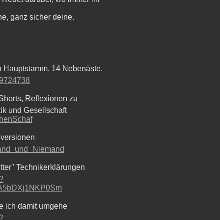
e, ganz sicher deine.
n Hauptstamm. 14 Nebenäste.
719724738
Shorts, Reflexionen zu
ik und Gesellschaft
chenSchaf
oversionen
mand_und_Niemand
tter" Technikerklärungen
?
jA5bDXj1NKP0Sm
e ich damit umgehe
?