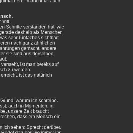
rgutmachen... manchmal auch
ensch.
hritt.
n Schritte verstanden hat, wie
h gerade deshalb als Menschen
twas sehr Einfaches sichtbar:
ieren nach ganz ähnlichen
rfahrungen gemacht, andere
r sie sind aus derselben
aut.
ersteht, ist man bereits auf
sch zu werden.
reicht, ist das natürlich
 Grund, warum ich schreibe.
sst, auch in Momenten, in
ube, unsere Zeit braucht
sprechen, dass ein Mensch ein
hnlich sehen: Sprecht darüber.
. Redet darüber, wo immer ihr