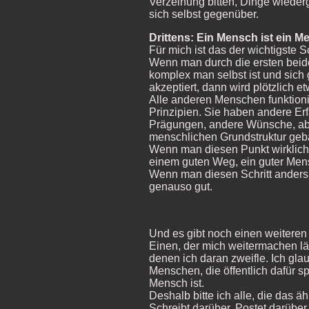
Verzeihung bitten, Dinge wiede
sich selbst gegenüber.
Drittens: Ein Mensch ist ein M
Für mich ist das der wichtigste Sc
Wenn man durch die ersten beide
komplex man selbst ist und sic
akzeptiert, dann wird plötzlich e
Alle anderen Menschen funktion
Prinzipien. Sie haben andere E
Prägungen, andere Wünsche, abe
menschlichen Grundstruktur geb
Wenn man diesen Punkt wirklich v
einem guten Weg, ein guter Men
Wenn man diesen Schritt anders er
genauso gut.
Und es gibt noch einen weiteren
Einen, der mich weitermachen lä
denen ich daran zweifle. Ich gla
Menschen, die öffentlich dafür 
Mensch ist.
Deshalb bitte ich alle, die das ä
Schreibt darüber. Postet darüber